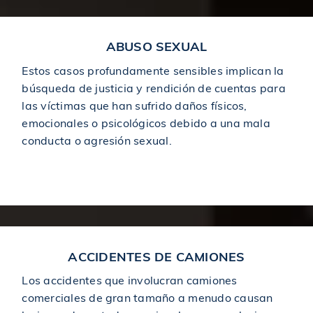
$1,250,000
ABUSO SEXUAL
Otorgado en un accidente de motocicleta
Estos casos profundamente sensibles implican la
búsqueda de justicia y rendición de cuentas para
$1,250,000
Otorgado en un accidente de coche
las víctimas que han sufrido daños físicos,
emocionales o psicológicos debido a una mala
$1,275,000
conducta o agresión sexual.
Acuerdo en caso de accidente de peatón
Sexual Abuse
$1,350,000
Acuerdo en caso de accidente de peatón
$1,375,000
Premiado en un accidente de bicicleta
ACCIDENTES DE CAMIONES
Los accidentes que involucran camiones
$1,400,000
Acuerdo en un accidente de construcción
comerciales de gran tamaño a menudo causan