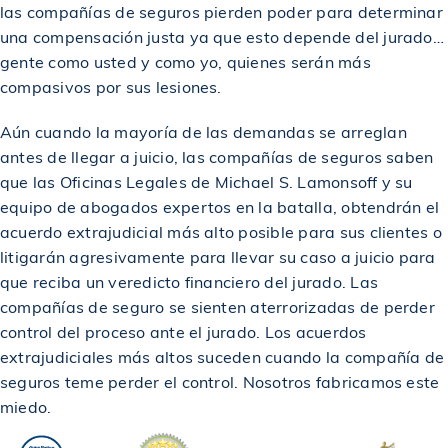
las compañías de seguros pierden poder para determinar
Otorgado a un trabajador lesionado en un sitio de
$5,750,000
una compensación justa ya que esto depende del jurado…
construcción
gente como usted y como yo, quienes serán más
compasivos por sus lesiones.
$6,500,000
Acuerdo en un caso de accidente de construcción
Aún cuando la mayoría de las demandas se arreglan
antes de llegar a juicio, las compañías de seguros saben
$2,980,000
Otorgado en un Caso de Accidente de Construcción
que las Oficinas Legales de Michael S. Lamonsoff y su
equipo de abogados expertos en la batalla, obtendrán el
acuerdo extrajudicial más alto posible para sus clientes o
$3,000,000
Veredicto para peatona atropellada por autobús
litigarán agresivamente para llevar su caso a juicio para
que reciba un veredicto financiero del jurado. Las
$4,800,000
compañías de seguro se sienten aterrorizadas de perder
Otorgado en un caso de accidente de construcción
control del proceso ante el jurado. Los acuerdos
extrajudiciales más altos suceden cuando la compañía de
$2,980,000
Otorgado en un caso de accidente de construcción
seguros teme perder el control. Nosotros fabricamos este
miedo.
Acuerdo para víctima de resbalón y caída en el metro
$1,100,000