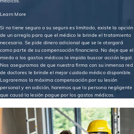
médicos.
Learn More
$37,000,000
Otorgado en un caso de accidente de construcción
Si no tiene seguro o su seguro es limitado, existe la opción
de un arreglo para que el médico le brinde el tratamiento
necesario. Se pide dinero adicional que se le otorgará
$16,000,000
Veredicto otorgado a una víctima de abuso sexual
como parte de su compensación financiera. No deje que el
miedo a los gastos médicos le impida buscar acción legal.
Nos aseguramos de que nuestra firma con su inmensa red
$14,000,000
Acuerdo en juicio para trabajador lesionado
de doctores le brinde el mejor cuidado médico disponible.
Lograremos la máxima compensación por su lesión
$12,157,000
personal y en adición, haremos que la persona negligente
Acuerdo en un caso de descarrilamiento de tren
que causó la lesión pague por los gastos médicos.
$12,000,000
Acuerdo en un caso de accidente de construcción
$11,750,000
Otorgado a una víctima de una condena injusta