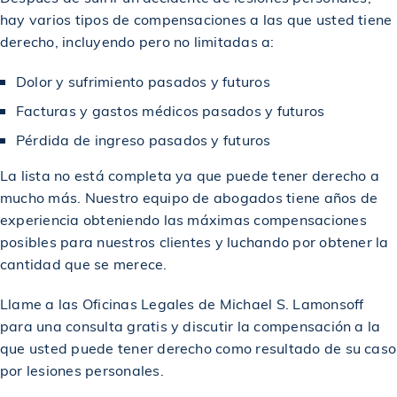
hay varios tipos de compensaciones a las que usted tiene
derecho, incluyendo pero no limitadas a:
Otorgado a un trabajador en un accidente de
$3,100,000
construcción
Dolor y sufrimiento pasados y futuros
Facturas y gastos médicos pasados y futuros
Acuerdo para un trabajador lesionado en un
$3,200,000
accidente de construcción
Pérdida de ingreso pasados y futuros
La lista no está completa ya que puede tener derecho a
Otorgado a un trabajador en un caso de accidente de
$3,500,000
mucho más. Nuestro equipo de abogados tiene años de
construcción
experiencia obteniendo las máximas compensaciones
posibles para nuestros clientes y luchando por obtener la
$3,500,000
Otorgado a víctima de accidente de camión
cantidad que se merece.
Llame a las Oficinas Legales de Michael S. Lamonsoff
$3,710,000
Otorgado a una víctima de un incidente de tiroteo
para una consulta gratis y discutir la compensación a la
que usted puede tener derecho como resultado de su caso
por lesiones personales.
$3,750,000
Otorgado en un caso de accidente de construcción