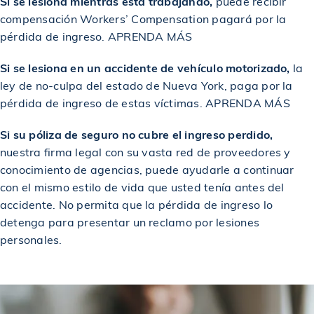
Si se lesiona mientras está trabajando,
puede recibir
compensación Workers’ Compensation pagará por la
$2,400,000
Acuerdo en un accidente de construcción
pérdida de ingreso.
APRENDA MÁS
Si se lesiona en un accidente de vehículo motorizado,
la
$2,400,000
Acuerdo en caso de accidente de coche
ley de no-culpa del estado de Nueva York, paga por la
pérdida de ingreso de estas víctimas.
APRENDA MÁS
$2,400,000
Premiado en un accidente de construcción
Si su póliza de seguro no cubre el ingreso perdido,
nuestra firma legal con su vasta red de proveedores y
$2,500,000
conocimiento de agencias, puede ayudarle a continuar
Premiado en un accidente de construcción
con el mismo estilo de vida que usted tenía antes del
accidente. No permita que la pérdida de ingreso lo
Otorgado a un trabajador metalúrgico en un
$2,500,000
detenga para presentar un reclamo por lesiones
accidente de construcción
personales.
$2,500,000
Otorgado en un accidente de coche