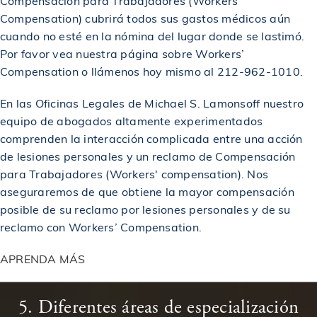
Compensación para Trabajadores (Workers’
$1,000,000
Acuerdo en caso de accidente de SLP y caída
Compensation) cubrirá todos sus gastos médicos aún
cuando no esté en la nómina del lugar donde se lastimó.
Por favor vea nuestra página sobre Workers’
$1,000,000
Acuerdo en un accidente de camión
Compensation o llámenos hoy mismo al 212-962-1010.
En las Oficinas Legales de Michael S. Lamonsoff nuestro
Acuerdo en caso de accidente de responsabilidad
$1,000,000
civil de locales
equipo de abogados altamente experimentados
comprenden la interacción complicada entre una acción
de lesiones personales y un reclamo de Compensación
$1,000,000
Acuerdo en caso de accidente por resbalón y caída
para Trabajadores (Workers' compensation). Nos
aseguraremos de que obtiene la mayor compensación
posible de su reclamo por lesiones personales y de su
$1,000,000
Premiado en un accidente de construcción
reclamo con Workers’ Compensation.
APRENDA MÁS
$1,000,000
Otorgado en un accidente de camión
5. Diferentes áreas de especialización
$1,000,000
Otorgado en un accidente de coche