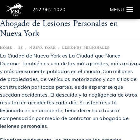
Give The Law Offices of Michael S. Lamonsoff a ph
212-962-1020
Search
Abogado de Lesiones Personales en
Nueva York
HOME
ES
NUEVA YORK
LESIONES PERSONALES
La Ciudad de Nueva York es La Ciudad que Nunca
Duerme. También es una de las más grandes, más activas
y más densamente pobladas en el mundo. Con millones
de propiedades, de vehículos motorizados y con sitios de
construcción por todas partes, es de esperarse que
sucedan accidentes. El descuido y la negligencia de otros
resultan en accidentes cada día. Si usted resultó
lesionado en un accidente, tiene derecho a buscar
compensación por medio de contratar un abogado de
lesiones personales.
Desafortunadamente, los intereses de las grandes