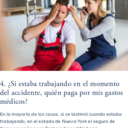
Veredicto otorgado a una víctima de un accidente de
$11,000,000
autobús
$9,000,000
Otorgado a una víctima de asalto municipal
$7,000,000
Otorgado en un caso de accidente de construcción
$2,150,000
Otorgado a víctima de accidente por resbalón y caída
4. ¿Si estaba trabajando en el momento
del accidente, quién paga por mis gastos
$1,250,000
Otorgado en un caso de accidente de construcción
médicos?
$1,245,000
En la mayoría de los casos, si se lastimó cuando estaba
Acuerdo en caso de accidente por resbalón y caída
trabajando, en el estado de Nueva York el seguro de