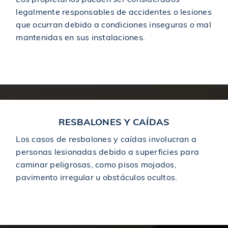
legalmente responsables de accidentes o lesiones
$1,000,000
Acuerdo en caso de accidente de coche
que ocurran debido a condiciones inseguras o mal
mantenidas en sus instalaciones.
$1,000,050
Veredicto en un caso de accidente automovilístico
Premises Liability
$1,000,050
Otorgado en un caso de accidente de autobús
Otorgado en un caso de muerte por negligencia que
$1,000,180
RESBALONES Y CAÍDAS
involucra a un bebé
Los casos de resbalones y caídas involucran a
personas lesionadas debido a superficies para
$1,245,000
Acuerdo en caso de accidente por resbalón y caída
caminar peligrosas, como pisos mojados,
pavimento irregular u obstáculos ocultos.
$1,250,000
Acuerdo en caso de accidente de coche
Slip & Fall
$1,250,000
Asentamiento en caso de colapso del techo