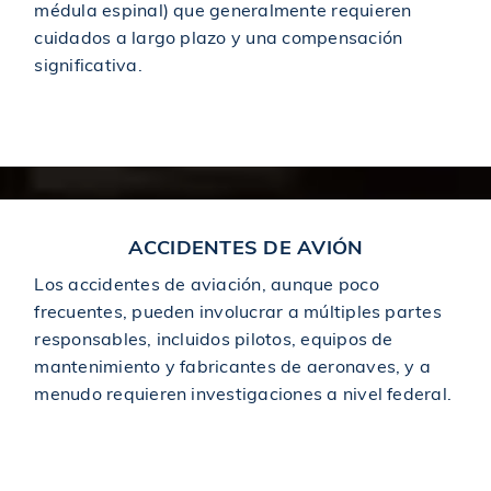
médula espinal) que generalmente requieren
$1,750,000
Premiado en un accidente de bicicleta
cuidados a largo plazo y una compensación
significativa.
$1,785,000
Acuerdo en caso de accidente de ascensor
Catastrophic Injuries
$1,800,000
Otorgado en un accidente de coche
ACCIDENTES DE AVIÓN
$1,950,000
Premiado en un accidente de construcción
Los accidentes de aviación, aunque poco
frecuentes, pueden involucrar a múltiples partes
$2,000,000
Otorgado a víctima de derrumbe de techo
responsables, incluidos pilotos, equipos de
mantenimiento y fabricantes de aeronaves, y a
menudo requieren investigaciones a nivel federal.
$2,000,000
Acuerdo en un accidente de construcción
Plane Accidents
$2,000,000
Premiado en un accidente de construcción