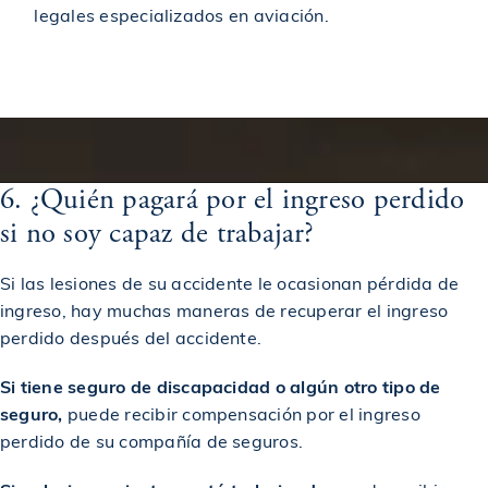
$2,000,000
Recuperado en un caso de accidente de bicicleta
legales especializados en aviación.
Helicopter Accidents
$2,100,000
Acuerdo en un accidente de construcción
$2,130,000
Acuerdo en un caso de accidente de camión
6. ¿Quién pagará por el ingreso perdido
si no soy capaz de trabajar?
$2,152,500
Acuerdo en caso de accidente de coche
Si las lesiones de su accidente le ocasionan pérdida de
$2,200,000
Premiado en un accidente de construcción
ingreso, hay muchas maneras de recuperar el ingreso
perdido después del accidente.
$2,350,000
Premiado en un accidente de construcción
Si tiene seguro de discapacidad o algún otro tipo de
seguro,
puede recibir compensación por el ingreso
perdido de su compañía de seguros.
$2,400,000
Premiado en un accidente de tren