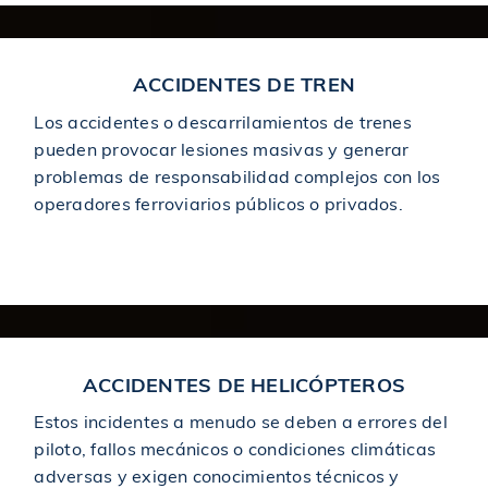
$2,000,000
Acuerdo en un accidente de camión
ACCIDENTES DE TREN
Los accidentes o descarrilamientos de trenes
$2,000,000
Premiado en un accidente de construcción
pueden provocar lesiones masivas y generar
problemas de responsabilidad complejos con los
$2,000,000
operadores ferroviarios públicos o privados.
Premiado en un accidente de construcción
Train Accidents
$2,000,000
Recuperado en un accidente de camión
$2,000,000
Obtenido en un accidente de camión
ACCIDENTES DE HELICÓPTEROS
Estos incidentes a menudo se deben a errores del
$2,000,000
Premiado en un accidente de construcción
piloto, fallos mecánicos o condiciones climáticas
adversas y exigen conocimientos técnicos y