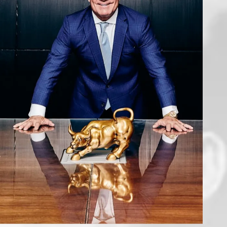
Veredicto otorgado a una víctima de un accidente de
$11,000,000
autobús
$9,000,000
Otorgado a una víctima de asalto municipal
$7,000,000
Otorgado en un caso de accidente de construcción
$2,150,000
Otorgado a víctima de accidente por resbalón y caída
$1,250,000
Otorgado en un caso de accidente de construcción
$1,245,000
Acuerdo en caso de accidente por resbalón y caída