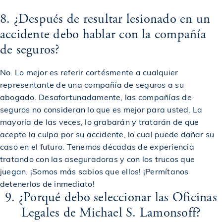
8. ¿Después de resultar lesionado en un
$4,000,000
Acuerdo por un accidente de tropezón y caída
accidente debo hablar con la compañía
de seguros?
$4,000,000
Acuerdo en un caso de un conductor de camión
No. Lo mejor es referir cortésmente a cualquier
representante de una compañía de seguros a su
$4,000,000
Acuerdo en un caso de accidente de construcción
abogado. Desafortunadamente, las compañías de
seguros no consideran lo que es mejor para usted. La
mayoría de las veces, lo grabarán y tratarán de que
$4,000,000
Otorgado a las familias de las víctimas del vuelo 587
acepte la culpa por su accidente, lo cual puede dañar su
caso en el futuro. Tenemos décadas de experiencia
Se otorga veredicto a víctima en caso de abuso
tratando con las aseguradoras y con los trucos que
$4,010,000
policial
juegan. ¡Somos más sabios que ellos! ¡Permítanos
detenerlos de inmediato!
9. ¿Porqué debo seleccionar las Oficinas
$4,100,000
Acuerdo en un caso de accidente de construcción
Legales de Michael S. Lamonsoff?