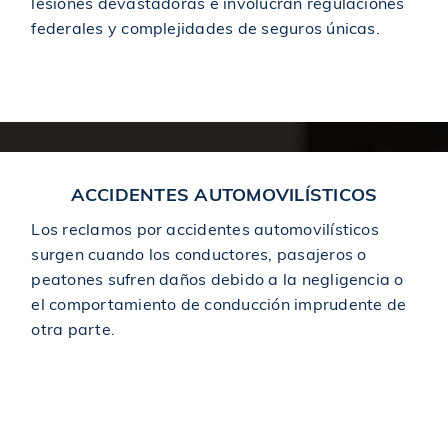
lesiones devastadoras e involucran regulaciones
$1,450,000
Premiado en un accidente de construcción
federales y complejidades de seguros únicas.
Truck Accidents
$1,495,000
Otorgado en un caso de accidente automovilístico
$1,500,000
Acuerdo en un accidente de construcción
ACCIDENTES AUTOMOVILÍSTICOS
$1,500,000
Los reclamos por accidentes automovilísticos
Acuerdo en caso de accidente por resbalón y caída
surgen cuando los conductores, pasajeros o
peatones sufren daños debido a la negligencia o
$1,500,000
Acuerdo en caso de accidente por resbalón y caída
el comportamiento de conducción imprudente de
otra parte.
$1,500,000
Recuperado en un accidente de construcción
Car Accidents
$1,500,000
Otorgado en un accidente de coche