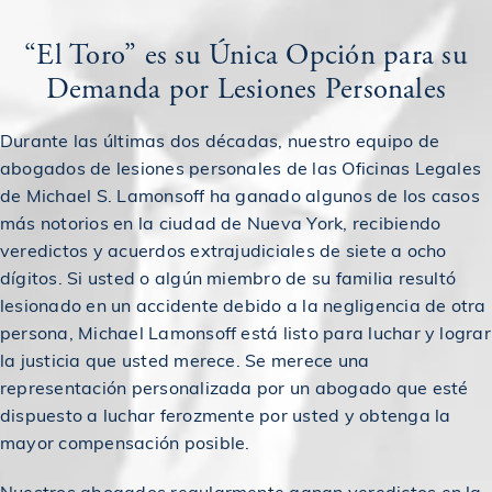
$1,000,000
Acuerdo en caso de accidente de SLP y caída
“El Toro” es su Única Opción para su
$1,000,000
Acuerdo en un accidente de camión
Demanda por Lesiones Personales
Durante las últimas dos décadas, nuestro equipo de
Acuerdo en caso de accidente de responsabilidad
$1,000,000
abogados de lesiones personales de las Oficinas Legales
civil de locales
de Michael S. Lamonsoff ha ganado algunos de los casos
más notorios en la ciudad de Nueva York, recibiendo
$1,000,000
Acuerdo en caso de accidente por resbalón y caída
veredictos y acuerdos extrajudiciales de siete a ocho
dígitos. Si usted o algún miembro de su familia resultó
lesionado en un accidente debido a la negligencia de otra
$1,000,000
Premiado en un accidente de construcción
persona, Michael Lamonsoff está listo para luchar y lograr
la justicia que usted merece. Se merece una
$1,000,000
representación personalizada por un abogado que esté
Otorgado en un accidente de camión
dispuesto a luchar ferozmente por usted y obtenga la
mayor compensación posible.
$1,000,000
Otorgado en un accidente de coche
Nuestros abogados regularmente ganan veredictos en la