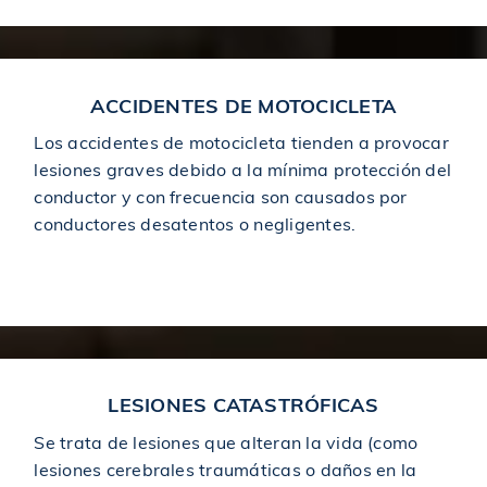
$1,600,000
Otorgado a una víctima de un accidente de camión
ACCIDENTES DE MOTOCICLETA
$1,637,500
Veredicto en un accidente por resbalón y caída
Los accidentes de motocicleta tienden a provocar
lesiones graves debido a la mínima protección del
conductor y con frecuencia son causados ​​por
$1,650,000
Otorgado en un accidente de peatón
conductores desatentos o negligentes.
$1,675,000
Motorcycle Accidents
Otorgado en un accidente de coche
Otorgado a víctima de un caso de accidente por
$1,700,000
resbalón y caída
LESIONES CATASTRÓFICAS
$1,750,000
Premiado en un accidente de construcción
Se trata de lesiones que alteran la vida (como
lesiones cerebrales traumáticas o daños en la