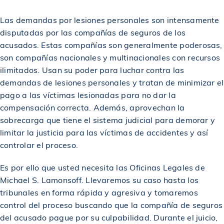
$4,500,000
Acuerdo en un caso de accidente de construcción
Las demandas por lesiones personales son intensamente
disputadas por las compañías de seguros de los
Veredicto otorgado a un cliente en un accidente
$4,602,312
acusados. Estas compañías son generalmente poderosas,
automovilístico
son compañías nacionales y multinacionales con recursos
ilimitados. Usan su poder para luchar contra las
Otorgado a un trabajador de la construcción
demandas de lesiones personales y tratan de minimizar el
$4,750,000
lesionado
pago a las víctimas lesionadas para no dar la
compensación correcta. Además, aprovechan la
sobrecarga que tiene el sistema judicial para demorar y
Otorgado a un trabajador lesionado en un sitio de
$5,000,000
construcción
limitar la justicia para las víctimas de accidentes y así
controlar el proceso.
Acuerdo otorgado a una víctima de una lesión por
$5,000,000
resbalón y caída
Es por ello que usted necesita las Oficinas Legales de
Michael S. Lamonsoff. Llevaremos su caso hasta los
tribunales en forma rápida y agresiva y tomaremos
Veredicto otorgado a un trabajador en una obra de
$5,500,000
control del proceso buscando que la compañía de seguros
construcción
del acusado pague por su culpabilidad. Durante el juicio,