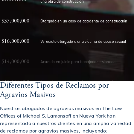
$37,000,000
Otorgado en un caso de accidente de construcción
$16,000,000
Veredicto otorgado a una víctima de abuso sexual
$14,000,000
Acuerdo en juicio para trabajador lesionado
$12,157,000
Acuerdo en un caso de descarrilamiento de tren
$12,000,000
Diferentes Tipos de Reclamos por
Acuerdo en un caso de accidente de construcción
Agravios Masivos
$11,750,000
Otorgado a una víctima de una condena injusta
Nuestros abogados de agravios masivos en The Law
Offices of Michael S. Lamonsoff en Nueva York han
representado a nuestros clientes en una amplia variedad
Veredicto otorgado a una víctima de un accidente de
$11,000,000
autobús
de reclamos por agravios masivos, incluyendo: