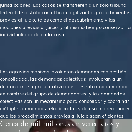
jurisdicciones. Los casos se transfieren a un solo tribunal
$6,500,000
Acuerdo en un caso de accidente de construcción
federal de distrito con el fin de agilizar los procedimientos
previos al juicio, tales como el descubrimiento y las
mociones previas al juicio, y al mismo tiempo conservar la
$2,980,000
Otorgado en un Caso de Accidente de Construcción
individualidad de cada caso.
$3,000,000
Veredicto para peatona atropellada por autobús
$4,800,000
Los agravios masivos involucran demandas con gestión
Otorgado en un caso de accidente de construcción
consolidada, las demandas colectivas involucran a un
demandante representativo que presenta una demanda
$2,980,000
Otorgado en un caso de accidente de construcción
en nombre del grupo de demandantes, y las demandas
colectivas son un mecanismo para consolidar y coordinar
múltiples demandas relacionadas y de esa manera hacer
Acuerdo para víctima de resbalón y caída en el metro
$1,100,000
de NYC
que los procedimientos previos al juicio sean eficientes.
Cerca de mil millones en veredictos y