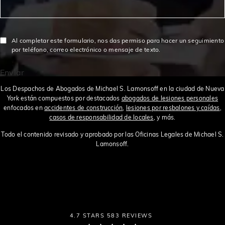
$6,500,000
Acuerdo en un caso de accidente de construcción
Al completar este formulario, nos das permiso para hacer un seguimiento
$2,980,000
Otorgado en un Caso de Accidente de Construcción
por teléfono, correo electrónico o mensaje de texto.
Enviar
$3,000,000
Veredicto para peatona atropellada por autobús
Los Despachos de Abogados de Michael S. Lamonsoff en la ciudad de Nueva
York están compuestos por destacados
abogados de lesiones personales
enfocados en
accidentes de construcción
,
lesiones por resbalones y caídas
,
$4,800,000
Otorgado en un caso de accidente de construcción
casos de responsabilidad de locales
, y más.
Todo el contenido revisado y aprobado por las Oficinas Legales de Michael S.
Lamonsoff.
$2,980,000
Otorgado en un caso de accidente de construcción
Acuerdo para víctima de resbalón y caída en el metro
$1,100,000
de NYC
THE LAW OFFICES OF MICHAEL S. LAMONSOFF
4.7 STARS 583 REVIEWS
$1,000,000
Acuerdo para víctima de resbalón y caída