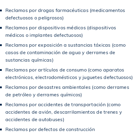
Reclamos por drogas farmacéuticas (medicamentos
$9,000,000
Otorgado a una víctima de asalto municipal
defectuosos o peligrosos)
Reclamos por dispositivos médicos (dispositivos
$7,000,000
Otorgado en un caso de accidente de construcción
médicos o implantes defectuosos)
Reclamos por exposición a sustancias tóxicas (como
casos de contaminación de agua y derrames de
$2,150,000
Otorgado a víctima de accidente por resbalón y caída
sustancias químicas)
Reclamos por artículos de consumo (como aparatos
$1,250,000
Otorgado en un caso de accidente de construcción
electrónicos, electrodomésticos y juguetes defectuosos)
Reclamos por desastres ambientales (como derrames
$1,245,000
de petróleo y derrames químicos)
Acuerdo en caso de accidente por resbalón y caída
Reclamos por accidentes de transportación (como
accidentes de avión, descarrilamientos de trenes y
$1,000,000
Acuerdo en caso de accidente de SLP y caída
accidentes de autobuses)
Reclamos por defectos de construcción