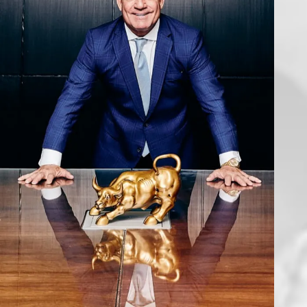
$2,000,000
Premiado en un accidente de construcción
$2,000,000
Premiado en un accidente de construcción
$2,000,000
Recuperado en un accidente de camión
$2,000,000
Obtenido en un accidente de camión
$2,000,000
Premiado en un accidente de construcción
$2,000,000
Recuperado en un caso de accidente de bicicleta
$2,100,000
Acuerdo en un accidente de construcción