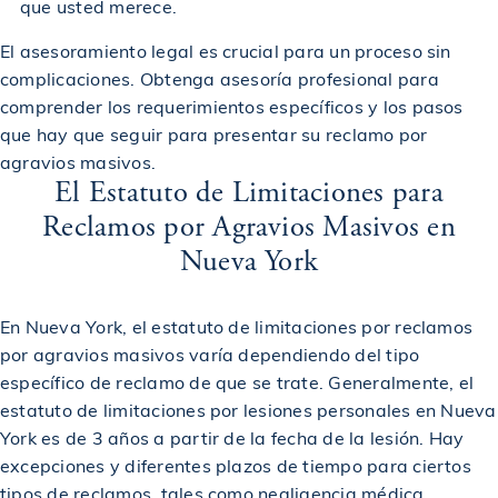
que usted merece.
$1,637,500
Veredicto en un accidente por resbalón y caída
El asesoramiento legal es crucial para un proceso sin
complicaciones. Obtenga asesoría profesional para
comprender los requerimientos específicos y los pasos
$1,650,000
Otorgado en un accidente de peatón
que hay que seguir para presentar su reclamo por
agravios masivos.
El Estatuto de Limitaciones para
$1,675,000
Otorgado en un accidente de coche
Reclamos por Agravios Masivos en
Nueva York
Otorgado a víctima de un caso de accidente por
$1,700,000
resbalón y caída
En Nueva York, el estatuto de limitaciones por reclamos
por agravios masivos varía dependiendo del tipo
$1,750,000
Premiado en un accidente de construcción
específico de reclamo de que se trate. Generalmente, el
estatuto de limitaciones por lesiones personales en Nueva
$1,750,000
Premiado en un accidente de bicicleta
York es de 3 años a partir de la fecha de la lesión. Hay
excepciones y diferentes plazos de tiempo para ciertos
tipos de reclamos, tales como negligencia médica,