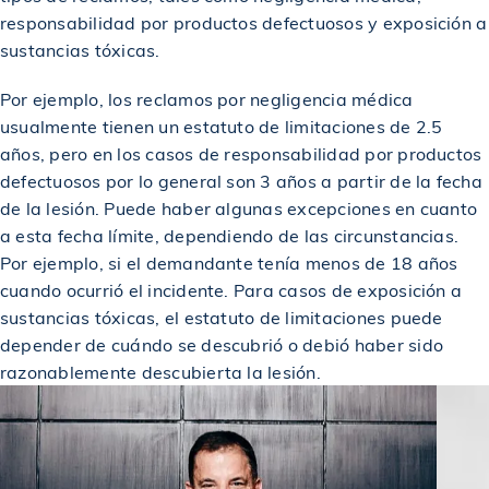
$1,785,000
Acuerdo en caso de accidente de ascensor
responsabilidad por productos defectuosos y exposición a
sustancias tóxicas.
$1,800,000
Otorgado en un accidente de coche
Por ejemplo, los reclamos por negligencia médica
usualmente tienen un estatuto de limitaciones de 2.5
años, pero en los casos de responsabilidad por productos
$1,950,000
Premiado en un accidente de construcción
defectuosos por lo general son 3 años a partir de la fecha
de la lesión. Puede haber algunas excepciones en cuanto
$2,000,000
Otorgado a víctima de derrumbe de techo
a esta fecha límite, dependiendo de las circunstancias.
Por ejemplo, si el demandante tenía menos de 18 años
cuando ocurrió el incidente. Para casos de exposición a
$2,000,000
Acuerdo en un accidente de construcción
sustancias tóxicas, el estatuto de limitaciones puede
depender de cuándo se descubrió o debió haber sido
razonablemente descubierta la lesión.
$2,000,000
Premiado en un accidente de construcción
$2,000,000
Acuerdo en un accidente de camión