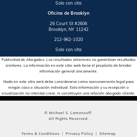
Solo con cita
(opens in a new tab)
Oficina de Brooklyn
$16,000,000
Veredicto otorgado a una víctima de abuso sexual
26 Court St #2606
Brooklyn, NY 11242
$14,000,000
Call on the phone at
(opens in a new tab)
212-962-1020
Acuerdo en juicio para trabajador lesionado
Solo con cita
$12,157,000
Publicidad de Abogados. Los resultados anteriores no garantizan resultados
Acuerdo en un caso de descarrilamiento de tren
similares. La información en este sitio web tiene el propósito de brindar
información general únicamente.
$12,000,000
Acuerdo en un caso de accidente de construcción
Nada en este sitio web debe considerarse como asesoramiento legal para
ningún caso o situación individual. Esta información y su recepción o
visualización no intentan crear, ni constituyen una relación abogado-cliente.
$11,750,000
Otorgado a una víctima de una condena injusta
© Michael S. Lamonsoff.
All Rights Reserved.
Veredicto otorgado a una víctima de un accidente de
$11,000,000
autobús
Terms & Conditions
Privacy Policy
Sitemap