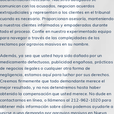
comunican con los acusados, negocian acuerdos
$2,400,000
Acuerdo en caso de accidente de coche
extrajudiciales y representan a los clientes en el tribunal
cuando es necesario. Proporcionan asesoría, manteniendo
$2,400,000
Premiado en un accidente de construcción
a nuestros clientes informados y empoderados durante
todo el proceso. Confíe en nuestro experimentado equipo
para navegar a través de las complejidades de los
$2,500,000
Premiado en un accidente de construcción
reclamos por agravios masivos en su nombre.
Además, ya sea que usted haya sido dañado por un
Otorgado a un trabajador metalúrgico en un
$2,500,000
medicamento defectuoso, publicidad engañosa, prácticas
accidente de construcción
de negocios ilegales o cualquier otra forma de
negligencia, estamos aquí para luchar por sus derechos.
$2,500,000
Otorgado en un accidente de coche
Creemos firmemente que todo demandante merece el
mejor resultado, y no nos detendremos hasta haber
obtenido la compensación que usted merece. No dude en
$2,500,000
Premiado en un accidente de construcción
contactarnos en línea, o llámenos al 212-962-1020 para
obtener más información sobre cómo podemos ayudarle a
unirse a una demanda por agravios masivos en Nueva
Otorgado a una víctima de un accidente de
$2,750,000