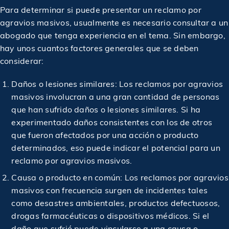
Para determinar si puede presentar un reclamo por
Acuerdo en caso de accidente de responsabilidad
agravios masivos, usualmente es necesario consultar a un
$1,000,000
civil de locales
abogado que tenga experiencia en el tema. Sin embargo,
hay unos cuantos factores generales que se deben
considerar:
$1,000,000
Acuerdo en caso de accidente de construcción
Daños o lesiones similares: Los reclamos por agravios
$1,000,000
masivos involucran a una gran cantidad de personas
Premiado en un accidente de construcción
que han sufrido daños o lesiones similares. Si ha
experimentado daños consistentes con los de otros
$1,000,000
Premiado en un accidente de construcción
que fueron afectados por una acción o producto
determinados, eso puede indicar el potencial para un
reclamo por agravios masivos.
$1,000,000
Acuerdo en un caso de lesiones personales
Causa o producto en común: Los reclamos por agravios
masivos con frecuencia surgen de incidentes tales
$1,000,000
Acuerdo en caso de accidente de coche
como desastres ambientales, productos defectuosos,
drogas farmacéuticas o dispositivos médicos. Si el
daño que sufrió puede vincularse a una causa o