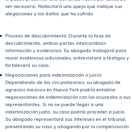
$1,495,000
Otorgado en un caso de accidente automovilístico
ser necesario. Redactará una queja que indique sus
alegaciones y los daños que ha sufrido.
$1,500,000
Acuerdo en un accidente de construcción
Proceso de descubrimiento: Durante la fase de
$1,500,000
descubrimiento, ambas partes intercambian
Acuerdo en caso de accidente por resbalón y caída
información y evidencias. Su abogado trabajará para
reunir evidencias adicionales, entrevistará a testigos y
$1,500,000
Acuerdo en caso de accidente por resbalón y caída
fortalecerá su caso.
Negociaciones para indemnización o juicio:
Dependiendo de las circunstancias, su abogado de
$1,500,000
Recuperado en un accidente de construcción
agravios masivos en Nueva York podría entablar
negociaciones de indemnización con los acusados o sus
$1,500,000
Otorgado en un accidente de coche
representantes. Si no se puede llegar a una
indemnización justa, su caso podría proceder a juicio.
Su abogado representará sus intereses en el tribunal,
$1,600,000
Otorgado a una víctima de un accidente de camión
presentando su caso y abogando por la compensación