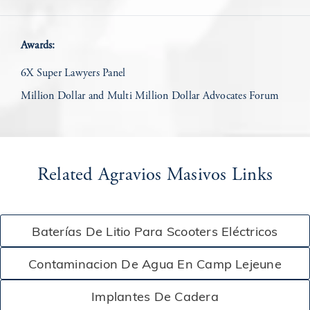
Acuerdo para un trabajador lesionado en un
$3,200,000
Awards:
accidente de construcción
6X Super Lawyers Panel
Otorgado a un trabajador en un caso de accidente de
$3,500,000
Million Dollar and Multi Million Dollar Advocates Forum
construcción
$3,500,000
Otorgado a víctima de accidente de camión
Related Agravios Masivos Links
$3,710,000
Otorgado a una víctima de un incidente de tiroteo
Baterías De Litio Para Scooters Eléctricos
$3,750,000
Otorgado en un caso de accidente de construcción
Contaminacion De Agua En Camp Lejeune
$4,000,000
Acuerdo por un accidente de tropezón y caída
Implantes De Cadera