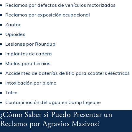
$1,000,000
Acuerdo en un accidente de camión
Reclamos por defectos de vehículos motorizados
Reclamos por exposición ocupacional
Acuerdo en caso de accidente de responsabilidad
$1,000,000
Zantac
civil de locales
Opioides
$1,000,000
Lesiones por Roundup
Acuerdo en caso de accidente por resbalón y caída
Implantes de cadera
Mallas para hernias
$1,000,000
Premiado en un accidente de construcción
Accidentes de baterías de litio para scooters eléctricos
Intoxicación por plomo
$1,000,000
Otorgado en un accidente de camión
Talco
Contaminación del agua en Camp Lejeune
$1,000,000
Otorgado en un accidente de coche
¿Cómo Saber si Puedo Presentar un
Reclamo por Agravios Masivos?
$1,000,000
Acuerdo en caso de accidente de coche