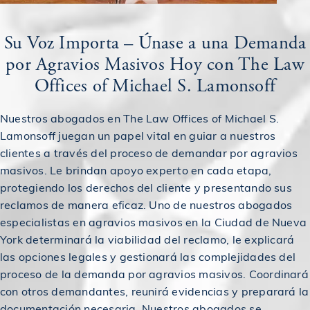
Su Voz Importa – Únase a una Demanda
$2,130,000
Acuerdo en un caso de accidente de camión
por Agravios Masivos Hoy con The Law
Offices of Michael S. Lamonsoff
$2,152,500
Acuerdo en caso de accidente de coche
Nuestros abogados en The Law Offices of Michael S.
Lamonsoff juegan un papel vital en guiar a nuestros
$2,200,000
Premiado en un accidente de construcción
clientes a través del proceso de demandar por agravios
masivos. Le brindan apoyo experto en cada etapa,
$2,350,000
protegiendo los derechos del cliente y presentando sus
Premiado en un accidente de construcción
reclamos de manera eficaz. Uno de nuestros abogados
especialistas en agravios masivos en la Ciudad de Nueva
$2,400,000
Premiado en un accidente de tren
York determinará la viabilidad del reclamo, le explicará
las opciones legales y gestionará las complejidades del
proceso de la demanda por agravios masivos. Coordinará
$2,400,000
Acuerdo en un accidente de construcción
con otros demandantes, reunirá evidencias y preparará la
documentación necesaria. Nuestros abogados se