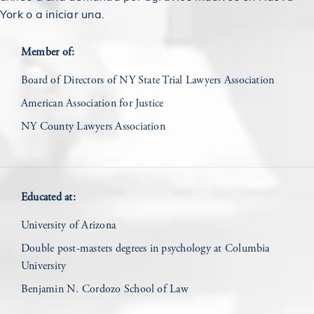
construcción
York o a iniciar una.
$2,750,000
Member of:
Otorgado a víctima de accidente automovilístico
Board of Directors of NY State Trial Lawyers Association
Veredicto para una víctima de un accidente de
$2,785,668
American Association for Justice
peatón
NY County Lawyers Association
$2,800,000
Acuerdo en un caso de accidente de peatón
Educated at:
$2,800,000
Acuerdo en un caso de accidente de construcción
University of Arizona
$4,602,312
Double post-masters degrees in psychology at Columbia
Otorgado a una víctima de accidente automovilístico
University
Benjamin N. Cordozo School of Law
Otorgado a un trabajador en un accidente de
$3,100,000
construcción