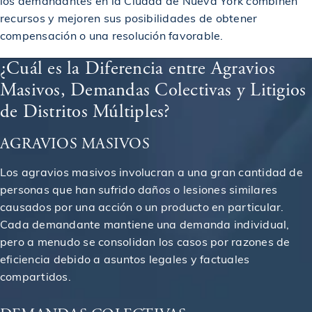
los demandantes en la Ciudad de Nueva York combinen
recursos y mejoren sus posibilidades de obtener
$4,000,000
Acuerdo en un caso de un conductor de camión
compensación o una resolución favorable.
¿Cuál es la Diferencia entre Agravios
$4,000,000
Acuerdo en un caso de accidente de construcción
Masivos, Demandas Colectivas y Litigios
de Distritos Múltiples?
$4,000,000
Otorgado a las familias de las víctimas del vuelo 587
AGRAVIOS MASIVOS
Los agravios masivos involucran a una gran cantidad de
Se otorga veredicto a víctima en caso de abuso
$4,010,000
policial
personas que han sufrido daños o lesiones similares
causados por una acción o un producto en particular.
Cada demandante mantiene una demanda individual,
$4,100,000
Acuerdo en un caso de accidente de construcción
pero a menudo se consolidan los casos por razones de
eficiencia debido a asuntos legales y factuales
$4,500,000
compartidos.
Acuerdo en un caso de accidente de construcción