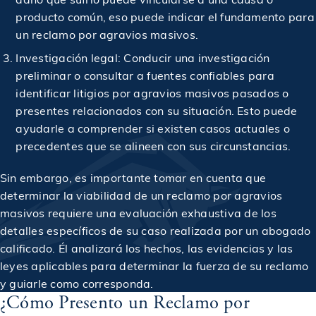
$1,000,050
Veredicto en un caso de accidente automovilístico
producto común, eso puede indicar el fundamento para
un reclamo por agravios masivos.
$1,000,050
Investigación legal: Conducir una investigación
Otorgado en un caso de accidente de autobús
preliminar o consultar a fuentes confiables para
identificar litigios por agravios masivos pasados o
Otorgado en un caso de muerte por negligencia que
$1,000,180
presentes relacionados con su situación. Esto puede
involucra a un bebé
ayudarle a comprender si existen casos actuales o
precedentes que se alineen con sus circunstancias.
$1,245,000
Acuerdo en caso de accidente por resbalón y caída
Sin embargo, es importante tomar en cuenta que
determinar la viabilidad de un reclamo por agravios
$1,250,000
Acuerdo en caso de accidente de coche
masivos requiere una evaluación exhaustiva de los
detalles específicos de su caso realizada por un abogado
calificado. Él analizará los hechos, las evidencias y las
$1,250,000
Asentamiento en caso de colapso del techo
leyes aplicables para determinar la fuerza de su reclamo
y guiarle como corresponda.
¿Cómo Presento un Reclamo por
$1,250,000
Otorgado en un accidente de motocicleta