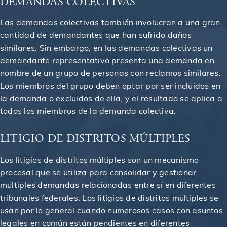
DEMANDAS COLECTIVAS
Veredicto otorgado a un cliente en un accidente
$4,602,312
automovilístico
Las demandas colectivas también involucran a una gran
cantidad de demandantes que han sufrido daños
similares. Sin embargo, en las demandas colectivas un
Otorgado a un trabajador de la construcción
$4,750,000
lesionado
demandante representativo presenta una demanda en
nombre de un grupo de personas con reclamos similares.
Los miembros del grupo deben optar por ser incluidos en
Otorgado a un trabajador lesionado en un sitio de
$5,000,000
construcción
la demanda o excluidos de ella, y el resultado se aplica a
todos los miembros de la demanda colectiva.
Acuerdo otorgado a una víctima de una lesión por
$5,000,000
resbalón y caída
LITIGIO DE DISTRITOS MÚLTIPLES
Los litigios de distritos múltiples son un mecanismo
Veredicto otorgado a un trabajador en una obra de
$5,500,000
procesal que se utiliza para consolidar y gestionar
construcción
múltiples demandas relacionadas entre sí en diferentes
tribunales federales. Los litigios de distritos múltiples se
Otorgado a un trabajador lesionado en un sitio de
$5,750,000
usan por lo general cuando numerosos casos con asuntos
construcción
legales en común están pendientes en diferentes