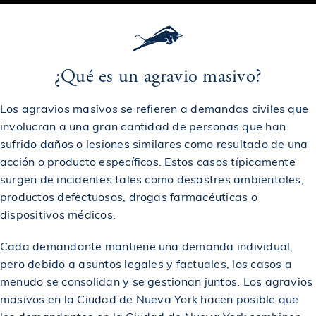
Acuerdo para un trabajador lesionado en un
$3,200,000
accidente de construcción
¿Qué es un agravio masivo?
Otorgado a un trabajador en un caso de accidente de
$3,500,000
Los agravios masivos se refieren a demandas civiles que
construcción
involucran a una gran cantidad de personas que han
sufrido daños o lesiones similares como resultado de una
$3,500,000
Otorgado a víctima de accidente de camión
acción o producto específicos. Estos casos típicamente
surgen de incidentes tales como desastres ambientales,
productos defectuosos, drogas farmacéuticas o
$3,710,000
Otorgado a una víctima de un incidente de tiroteo
dispositivos médicos.
Cada demandante mantiene una demanda individual,
$3,750,000
Otorgado en un caso de accidente de construcción
pero debido a asuntos legales y factuales, los casos a
menudo se consolidan y se gestionan juntos. Los agravios
masivos en la Ciudad de Nueva York hacen posible que
$4,000,000
Acuerdo por un accidente de tropezón y caída