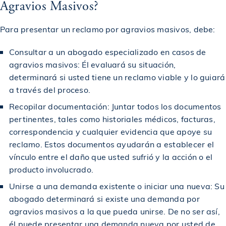
Agravios Masivos?
$1,250,000
Otorgado en un accidente de coche
Para presentar un reclamo por agravios masivos, debe:
Consultar a un abogado especializado en casos de
$1,275,000
Acuerdo en caso de accidente de peatón
agravios masivos: Él evaluará su situación,
determinará si usted tiene un reclamo viable y lo guiará
a través del proceso.
$1,350,000
Acuerdo en caso de accidente de peatón
Recopilar documentación: Juntar todos los documentos
pertinentes, tales como historiales médicos, facturas,
$1,375,000
Premiado en un accidente de bicicleta
correspondencia y cualquier evidencia que apoye su
reclamo. Estos documentos ayudarán a establecer el
vínculo entre el daño que usted sufrió y la acción o el
$1,400,000
Acuerdo en un accidente de construcción
producto involucrado.
Unirse a una demanda existente o iniciar una nueva: Su
$1,450,000
Premiado en un accidente de construcción
abogado determinará si existe una demanda por
agravios masivos a la que pueda unirse. De no ser así,
él puede presentar una demanda nueva por usted de