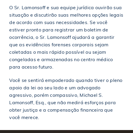
O Sr. Lamonsoff e sua equipe jurídica ouvirão sua
$1,000,000
Acordo em um acidente de carro
situação e discutirão suas melhores opções legais
de acordo com suas necessidades. Se você
$1,000,000
Acordo em um acidente de responsabilidade civil
estiver pronto para registrar um boletim de
ocorrência, o Sr. Lamonsoff ajudará a garantir
que as evidências forenses corporais sejam
$1,000,000
Acordo em caso de acidente de construção
coletadas o mais rápido possível ou sejam
congeladas e armazenadas no centro médico
para acesso futuro.
$1,000,000
Premiado em um acidente de construção
Você se sentirá empoderado quando tiver o pleno
apoio da lei ao seu lado e um advogado
$1,000,000
Premiado em um acidente de construção
agressivo, porém compassivo, Michael S.
Lamonsoff, Esq., que não medirá esforços para
$1,000,000
Acordo em um caso de lesão corporal
obter justiça e a compensação financeira que
você merece.
$1,000,000
Acordo em um acidente de carro