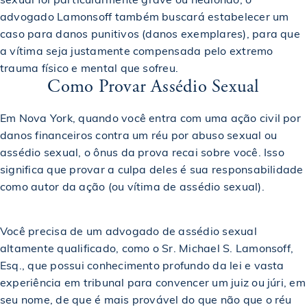
advogado Lamonsoff também buscará estabelecer um
caso para danos punitivos (danos exemplares), para que
$2,100,000
Acordo em caso de acidente de construção
a vítima seja justamente compensada pelo extremo
trauma físico e mental que sofreu.
Como Provar Assédio Sexual
$2,130,000
Acordo em um caso de acidente de caminhão
Em Nova York, quando você entra com uma ação civil por
$2,152,500
Acordo em um acidente de carro
danos financeiros contra um réu por abuso sexual ou
assédio sexual, o ônus da prova recai sobre você. Isso
significa que provar a culpa deles é sua responsabilidade
$2,200,000
Premiado em um acidente de construção
como autor da ação (ou vítima de assédio sexual).
$2,350,000
Premiado em um acidente de construção
Você precisa de um advogado de assédio sexual
altamente qualificado, como o Sr. Michael S. Lamonsoff,
Esq., que possui conhecimento profundo da lei e vasta
$2,400,000
Premiado em um acidente de trem
experiência em tribunal para convencer um juiz ou júri, em
seu nome, de que é mais provável do que não que o réu