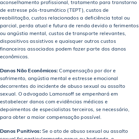
aconselhamento profissional, tratamento para transtorno
$2,000,000
de estresse pós-traumático (TEPT), custos de
Acordo em um acidente de caminhão
reabilitação, custos relacionados a deficiência total ou
parcial, perda atual e futura de renda devido a ferimentos
$2,000,000
Premiado em um acidente de construção
ou angústia mental, custos de transporte relevantes,
dispositivos assistivos e quaisquer outros custos
financeiros associados podem fazer parte dos danos
$2,000,000
Premiado em um acidente de construção
econômicos.
Danos Não Econômicos:
Compensação por dor e
$2,000,000
Recuperado em um acidente de caminhão
sofrimento, angústia mental e estresse emocional
decorrentes do incidente de abuso sexual ou assalto
$2,000,000
sexual. O advogado Lamonsoff se empenhará em
Obtido em um acidente de caminhão
estabelecer danos com evidências médicas e
depoimentos de especialistas terceiros, se necessário,
$2,000,000
Premiado em um acidente de construção
para obter a maior compensação possível.
Danos Punitivos:
Se o ato de abuso sexual ou assalto
$2,000,000
Recuperado em um caso de acidente de bicicleta
sexual foi particularmente grave ou hediondo, o