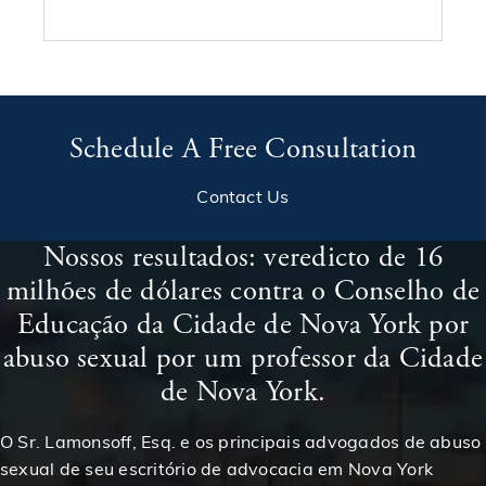
$1,495,000
Premiado em um caso de acidente de carro
$1,500,000
Acordo em caso de acidente de construção
Schedule A Free Consultation
Contact Us
$1,500,000
Acordo em caso de acidente de escorregão e queda
Nossos resultados: veredicto de 16
$1,500,000
Acordo em caso de acidente de escorregão e queda
milhões de dólares contra o Conselho de
Educação da Cidade de Nova York por
$1,500,000
abuso sexual por um professor da Cidade
Recuperado em um acidente de construção
de Nova York.
$1,500,000
Premiado em um acidente de carro
O Sr. Lamonsoff, Esq. e os principais advogados de abuso
sexual de seu escritório de advocacia em Nova York