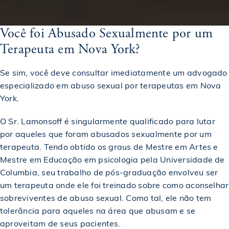
$1,000,050
Veredicto em um caso de acidente de carro
Você foi Abusado Sexualmente por um
Terapeuta em Nova York?
$1,000,050
Premiado em um caso de acidente de ônibus
Se sim, você deve consultar imediatamente um advogado
especializado em abuso sexual por terapeutas em Nova
Concedido em um caso de homicídio culposo
York.
$1,000,180
envolvendo uma criança
O Sr. Lamonsoff é singularmente qualificado para lutar
por aqueles que foram abusados sexualmente por um
$1,245,000
Acordo em caso de acidente de escorregão e queda
terapeuta. Tendo obtido os graus de Mestre em Artes e
Mestre em Educação em psicologia pela Universidade de
$1,250,000
Columbia, seu trabalho de pós-graduação envolveu ser
Acordo em um acidente de carro
um terapeuta onde ele foi treinado sobre como aconselhar
sobreviventes de abuso sexual. Como tal, ele não tem
$1,250,000
Assentamento em um colapso de teto
tolerância para aqueles na área que abusam e se
aproveitam de seus pacientes.