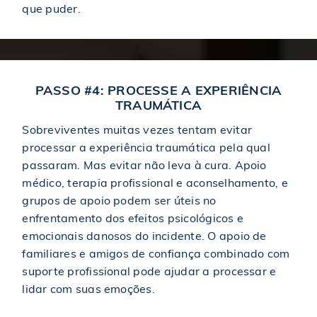
que puder.
Veredicto concedido a uma vítima de acidente de
$11,000,000
ônibus
$9,000,000
Concedido a uma vítima de agressão municipal
PASSO #4: PROCESSE A EXPERIÊNCIA
TRAUMÁTICA
$7,000,000
Premiado em um caso de acidente de construção
Sobreviventes muitas vezes tentam evitar
processar a experiência traumática pela qual
Concedido à vítima de acidente por escorregão e
passaram. Mas evitar não leva à cura. Apoio
$2,150,000
queda
médico, terapia profissional e aconselhamento, e
grupos de apoio podem ser úteis no
enfrentamento dos efeitos psicológicos e
$1,250,000
Concedido em um caso de acidente de construção
emocionais danosos do incidente. O apoio de
familiares e amigos de confiança combinado com
$1,245,000
Acordo em caso de acidente de escorregão e queda
suporte profissional pode ajudar a processar e
lidar com suas emoções.
$1,000,000
Acordo em caso de acidente de queda e torção