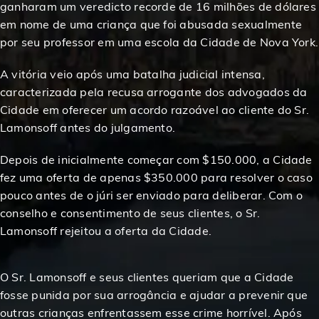
ganharam um veredicto recorde de 16 milhões de dólares
Concedido a uma vítima em um acidente de
$1,600,000
caminhão
em nome de uma criança que foi abusada sexualmente
por seu professor em uma escola da Cidade de Nova York.
$1,637,500
Veredicto em um acidente de escorregão e queda
A vitória veio após uma batalha judicial intensa,
caracterizada pela recusa arrogante dos advogados da
Cidade em oferecer um acordo razoável ao cliente do Sr.
$1,650,000
Concedido em um acidente de pedestre
Lamonsoff antes do julgamento.
Depois de inicialmente começar com $150.000, a Cidade
$1,675,000
Premiado em um acidente de carro
fez uma oferta de apenas $350.000 para resolver o caso
pouco antes de o júri ser enviado para deliberar. Com o
Concedido à vítima de um caso de acidente de
$1,700,000
conselho e consentimento de seus clientes, o Sr.
escorregão e queda
Lamonsoff rejeitou a oferta da Cidade.
$1,750,000
Premiado em um acidente de construção
O Sr. Lamonsoff e seus clientes queriam que a Cidade
fosse punida por sua arrogância e ajudar a prevenir que
$1,750,000
outras crianças enfrentassem esse crime horrível. Após
Premiado em um acidente de bicicleta