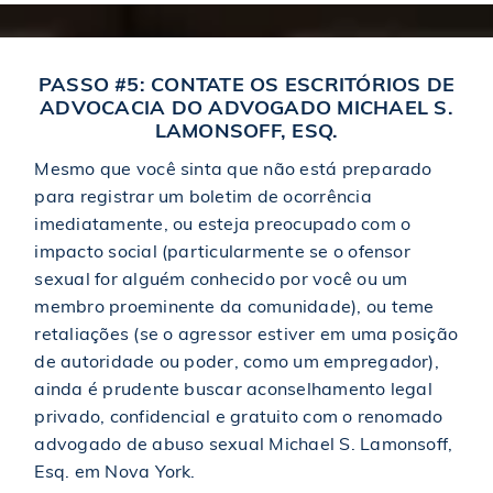
$1,000,000
Acordo em um acidente de caminhão
PASSO #5: CONTATE OS ESCRITÓRIOS DE
ADVOCACIA DO ADVOGADO MICHAEL S.
LAMONSOFF, ESQ.
$1,000,000
Acordo em um acidente de responsabilidade civil
Mesmo que você sinta que não está preparado
para registrar um boletim de ocorrência
$1,000,000
imediatamente, ou esteja preocupado com o
Acordo em caso de acidente de escorregão e queda
impacto social (particularmente se o ofensor
sexual for alguém conhecido por você ou um
$1,000,000
Premiado em um acidente de construção
membro proeminente da comunidade), ou teme
retaliações (se o agressor estiver em uma posição
de autoridade ou poder, como um empregador),
$1,000,000
Premiado em um acidente de caminhão
ainda é prudente buscar aconselhamento legal
privado, confidencial e gratuito com o renomado
advogado de abuso sexual Michael S. Lamonsoff,
$1,000,000
Premiado em um acidente de carro
Esq. em Nova York.