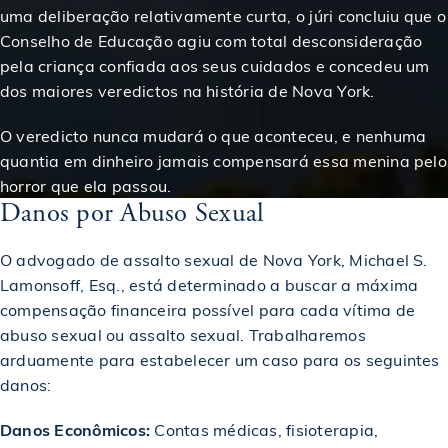
uma deliberação relativamente curta, o júri concluiu que o
Conselho de Educação agiu com total desconsideração
$1,785,000
Acordo em caso de acidente de elevador
pela criança confiada aos seus cuidados e concedeu um
dos maiores veredictos na história de Nova York.
$1,800,000
Premiado em um acidente de carro
O veredicto nunca mudará o que aconteceu, e nenhuma
quantia em dinheiro jamais compensará essa menina pelo
horror que ela passou.
$1,950,000
Premiado em um acidente de construção
Danos por Abuso Sexual
O advogado de assalto sexual de Nova York, Michael S.
Concedido à vítima de um caso de desabamento de
$2,000,000
teto
Lamonsoff, Esq., está determinado a buscar a máxima
compensação financeira possível para cada vítima de
abuso sexual ou assalto sexual. Trabalharemos
$2,000,000
Acordo em caso de acidente de construção
arduamente para estabelecer um caso para os seguintes
danos:
$2,000,000
Premiado em um acidente de construção
Danos Econômicos:
Contas médicas, fisioterapia,