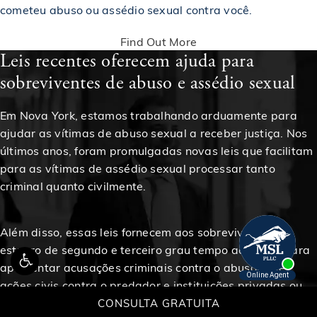
cometeu abuso ou assédio sexual contra você.
$2,400,000
Acordo em caso de acidente de construção
Find Out More
Leis recentes oferecem ajuda para
$2,400,000
Acordo em um acidente de carro
sobreviventes de abuso e assédio sexual
$2,400,000
Premiado em um acidente de construção
Em Nova York, estamos trabalhando arduamente para
ajudar as vítimas de abuso sexual a receber justiça. Nos
últimos anos, foram promulgadas novas leis que facilitam
$2,500,000
Premiado em um acidente de construção
para as vítimas de assédio sexual processar tanto
criminal quanto civilmente.
Concedido a um trabalhador metalúrgico em um
$2,500,000
acidente de construção
Além disso, essas leis fornecem aos sobreviventes de
estupro de segundo e terceiro grau tempo adicional para
$2,500,000
Premiado em um acidente de carro
apresentar acusações criminais contra o abusador e
ações civis contra o predador e instituições privadas ou
públicas potencialmente responsáveis pelo ato.
CONSULTA GRATUITA
$2,500,000
Premiado em um acidente de construção