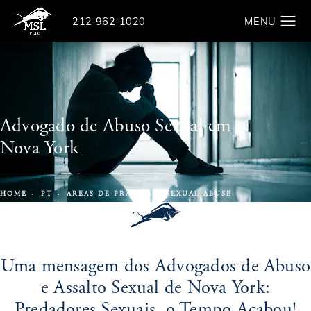
Give The Law Offices of Michael S. Lamonsoff a ph
212-962-1020
Search
Advogado de Abuso Sexual em
Nova York
HOME
PT
AREAS DE PRATICA
SEXUAL ABUSE
Uma mensagem dos Advogados de Abuso
e Assalto Sexual de Nova York:
Predadores Sexuais, o Tempo Acabou!