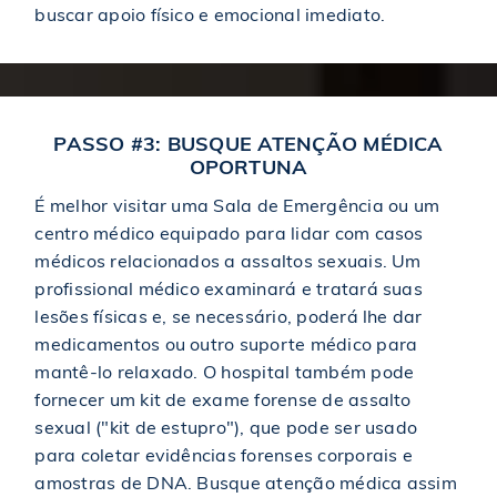
buscar apoio físico e emocional imediato.
$37,000,000
Premiado em um caso de acidente de construção
$16,000,000
PASSO #3: BUSQUE ATENÇÃO MÉDICA
Veredicto concedido a uma vítima de abuso sexual
OPORTUNA
É melhor visitar uma Sala de Emergência ou um
$14,000,000
acordo em julgamento para trabalhador ferido
centro médico equipado para lidar com casos
médicos relacionados a assaltos sexuais. Um
profissional médico examinará e tratará suas
$12,157,000
Acordo em caso de descarrilamento de trem
lesões físicas e, se necessário, poderá lhe dar
medicamentos ou outro suporte médico para
$12,000,000
Acordo em um caso de acidente de construção
mantê-lo relaxado. O hospital também pode
fornecer um kit de exame forense de assalto
sexual ("kit de estupro"), que pode ser usado
$11,750,000
Concedido a uma vítima de condenação injusta
para coletar evidências forenses corporais e
amostras de DNA. Busque atenção médica assim