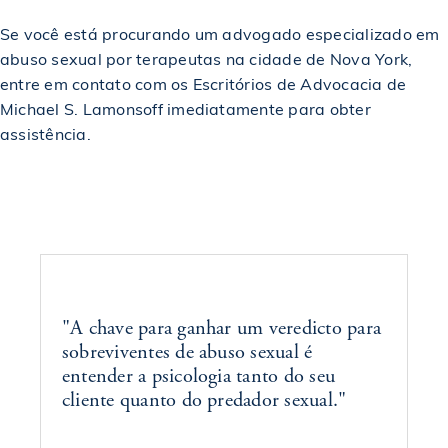
$1,250,000
Concedido em um acidente de motocicleta
Se você está procurando um advogado especializado em
abuso sexual por terapeutas na cidade de Nova York,
entre em contato com os Escritórios de Advocacia de
$1,250,000
Premiado em um acidente de carro
Michael S. Lamonsoff imediatamente para obter
assistência.
$1,275,000
Acordo em caso de acidente de pedestre
$1,350,000
Acordo em caso de acidente de pedestre
$1,375,000
Premiado em um acidente de bicicleta
"A chave para ganhar um veredicto para
sobreviventes de abuso sexual é
$1,400,000
Acordo em caso de acidente de construção
entender a psicologia tanto do seu
cliente quanto do predador sexual."
$1,450,000
Premiado em um acidente de construção